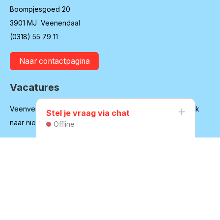
Boompjesgoed 20
3901 MJ Veenendaal
(0318) 55 79 11
Naar contactpagina
Vacatures
Veenvesters blijft in ontwikkeling en is regelmatig op zoek
Stel je vraag via chat
naar nieuwe medewerkers
Offline
Bekijk onze vacatures
Huurdersvereniging
Secretariaat:
secretaris@hvvv.nl