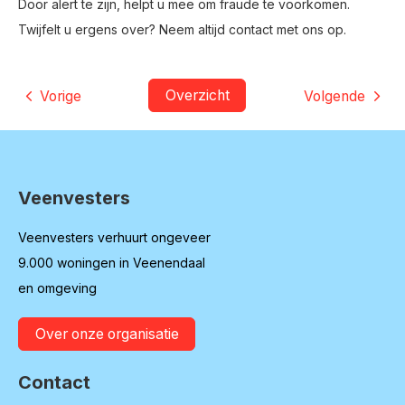
Door alert te zijn, helpt u mee om fraude te voorkomen.
Twijfelt u ergens over? Neem altijd contact met ons op.
Overzicht
Vorige
Volgende
Veenvesters
Contactinformatie
Veenvesters verhuurt ongeveer
9.000 woningen in Veenendaal
en omgeving
Over onze organisatie
Contact