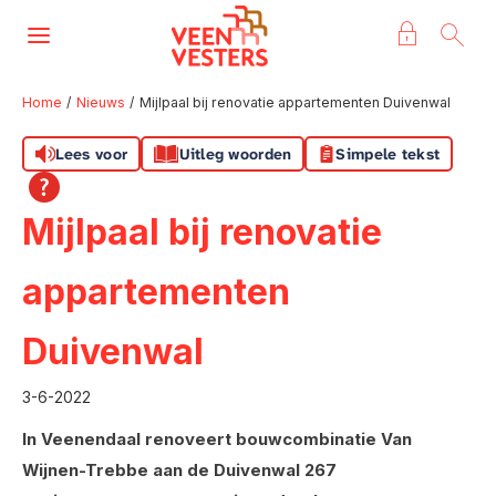
Naar de homepage
Ga naar Hoofd
Home
Nieuws
Mijlpaal bij renovatie appartementen Duivenwal
Lees voor
Uitleg woorden
Simpele tekst
Naar hoofdinhoud
Naar hoofdnavigatiemenu
Naar zoeken
Mijlpaal bij renovatie
appartementen
Duivenwal
3-6-2022
In Veenendaal renoveert bouwcombinatie Van
Wijnen-Trebbe aan de Duivenwal 267