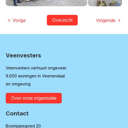
Overzicht
Vorige
Volgende
Veenvesters
Contactinformatie
Veenvesters verhuurt ongeveer
9.000 woningen in Veenendaal
en omgeving
Over onze organisatie
Contact
Boompjesgoed 20