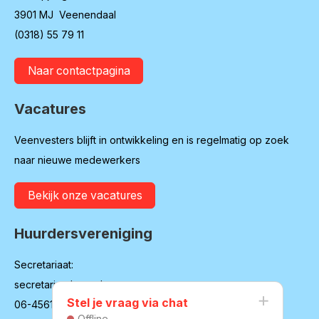
3901 MJ Veenendaal
(0318) 55 79 11
Naar contactpagina
Vacatures
Veenvesters blijft in ontwikkeling en is regelmatig op zoek
naar nieuwe medewerkers
Bekijk onze vacatures
Huurdersvereniging
Secretariaat:
secretaris@hvvv.nl
Stel je vraag via chat
06-45617140
Offline