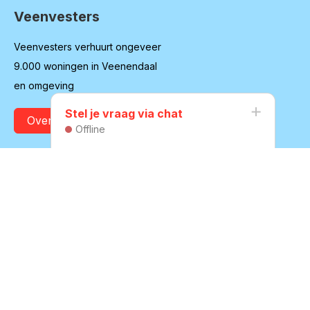
Veenvesters
Contactinformatie
Veenvesters verhuurt ongeveer
9.000 woningen in Veenendaal
en omgeving
Stel je vraag via chat
Over onze organisatie
Offline
Contact
Boompjesgoed 20
3901 MJ Veenendaal
(0318) 55 79 11
Naar contactpagina
Vacatures