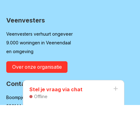
Veenvesters
Contactinformatie
Veenvesters verhuurt ongeveer
9.000 woningen in Veenendaal
en omgeving
Over onze organisatie
Contact
Stel je vraag via chat
Offline
Boompjesgoed 20
3901 MJ Veenendaal
(0318) 55 79 11
Naar contactpagina