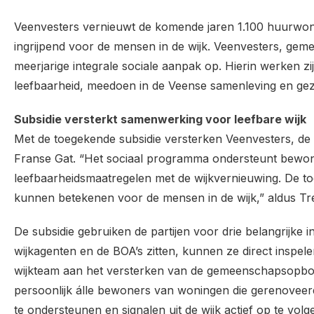
Veenvesters vernieuwt de komende jaren 1.100 huurwoni
ingrijpend voor de mensen in de wijk. Veenvesters, ge
meerjarige integrale sociale aanpak op. Hierin werken zi
leefbaarheid, meedoen in de Veense samenleving en ge
Subsidie versterkt samenwerking voor leefbare wijk
Met de toegekende subsidie versterken Veenvesters, de 
Franse Gat. “Het sociaal programma ondersteunt bewoner
leefbaarheidsmaatregelen met de wijkvernieuwing. De toe
kunnen betekenen voor de mensen in de wijk,” aldus Tr
De subsidie gebruiken de partijen voor drie belangrijke
wijkagenten en de BOA’s zitten, kunnen ze direct inspelen
wijkteam aan het versterken van de gemeenschapsopb
persoonlijk álle bewoners van woningen die gerenove
te ondersteunen en signalen uit de wijk actief op te volge