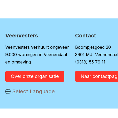
Veenvesters
Contact
Contactinformatie
Veenvesters verhuurt ongeveer
Boompjesgoed 20
9.000 woningen in Veenendaal
3901 MJ Veenendaa
en omgeving
(0318) 55 79 11
Over onze organisatie
Naar contactpag
Vertaal deze pagina
Select Language