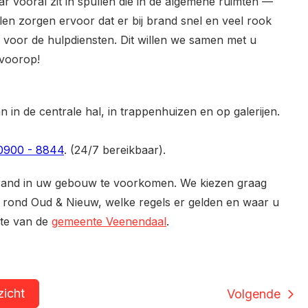
 vooral zit in spullen die in de algemene ruimten
—
len zorgen ervoor dat er bij brand snel en veel rook
 voor de hulpdiensten. Dit willen we samen met u
 voorop!
 in de centrale hal, in trappenhuizen en op galerijen.
0900 - 8844
. (24/7 bereikbaar).
rand in uw gebouw te voorkomen. We kiezen graag
rond Oud & Nieuw, welke regels er gelden en waar u
ite van de
gemeente Veenendaal
.
zicht
Volgende