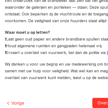
Een onderzoek van de brandweer laat zien dat het gevaar
waaronder de galerijen en portieken
—
staan. Deze spul
ontstaat. Ook beperken zij de vluchtroute en de toegang
voorkomen. De veiligheid van onze huurders staat altijd
Waar moet u op letten?
❗Laat geen oud papier en andere brandbare spullen staan
❗
Houd algemene ruimten en gangpaden helemaal vrij.
❗
Ervaart u overlast van vuurwerk, bel dan de politie via
Wij danken u voor uw begrip en uw medewerking om b
samen met uw hulp voor veiligheid.
Wat wel kan en mag 
overlast van vuurwerk kunt melden, leest u op de webs
Over
Vorige