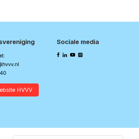
svereniging
Sociale media
t:
@hvvv.nl
140
website HVVV