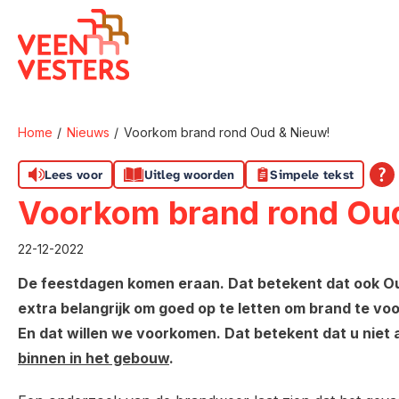
Naar de homepage
Home
Nieuws
Voorkom brand rond Oud & Nieuw!
Naar hoofdinhoud
Naar hoofdnavigatiemenu
Naar zoeken
Lees voor
Uitleg woorden
Simpele tekst
Voorkom brand rond Ou
22-12-2022
De feestdagen komen eraan. Dat betekent dat ook Oud
extra belangrijk om goed op te letten om brand te voo
En dat willen we voorkomen. Dat betekent dat u niet
binnen in het gebouw
.