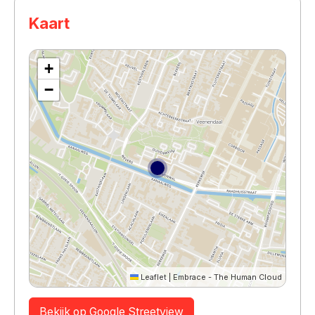
Kaart
+
−
Leaflet
|
Embrace - The Human Cloud
Bekijk op Google Streetview