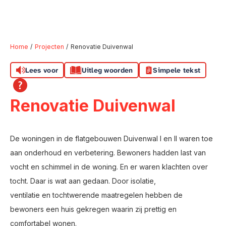
Home
Projecten
Renovatie Duivenwal
Lees voor
Uitleg woorden
Simpele tekst
Naar hoofdinhoud
Naar hoofdnavigatiemenu
Naar zoeken
Renovatie Duivenwal
De woningen in de flatgebouwen Duivenwal I en II waren toe
aan onderhoud en verbetering. Bewoners hadden last van
vocht en schimmel in de woning. En er waren klachten over
tocht. Daar is wat aan gedaan. Door isolatie,
ventilatie en tochtwerende maatregelen hebben de
bewoners een huis gekregen waarin zij prettig en
comfortabel wonen.