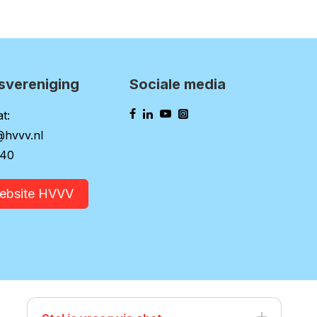
svereniging
Sociale media
t:
@hvvv.nl
140
website HVVV