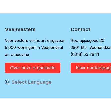
Veenvesters
Contact
Contactinformatie
Veenvesters verhuurt ongeveer
Boompjesgoed 20
9.000 woningen in Veenendaal
3901 MJ Veenendaa
en omgeving
(0318) 55 79 11
Over onze organisatie
Naar contactpag
Vertaal deze pagina
Select Language