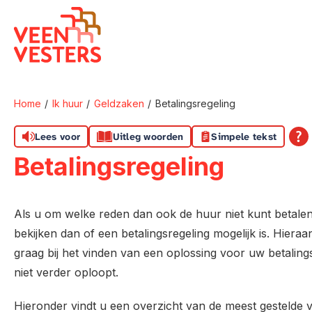
Naar de homepage
Home
Ik huur
Geldzaken
Betalingsregeling
Naar hoofdinhoud
Naar hoofdnavigatiemenu
Naar zoeken
Lees voor
Uitleg woorden
Simpele tekst
Betalingsregeling
Als u om welke reden dan ook de huur niet kunt betale
bekijken dan of een betalingsregeling mogelijk is. Hier
graag bij het vinden van een oplossing voor uw betali
niet verder oploopt.
Hieronder vindt u een overzicht van de meest gestelde v