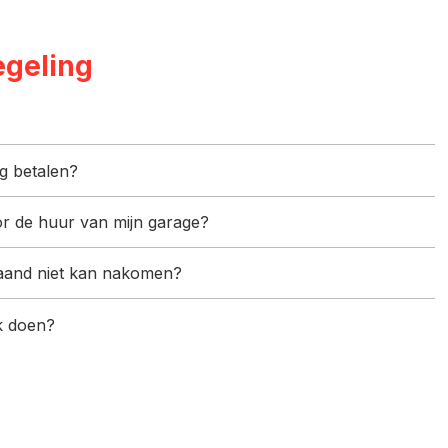
egeling
og betalen?
oor de huur van mijn garage?
 maand niet kan nakomen?
ik doen?