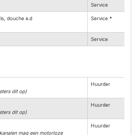
Service
ls, douche e.d
Service *
Service
Huurder
ters dit op)
Huurder
ters dit op)
Huurder
e kanalen mag een motorloze