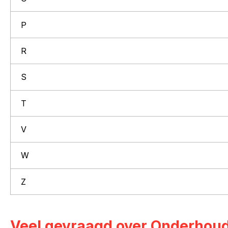
P
R
S
T
V
W
Z
Veel gevraagd over Onderhoud