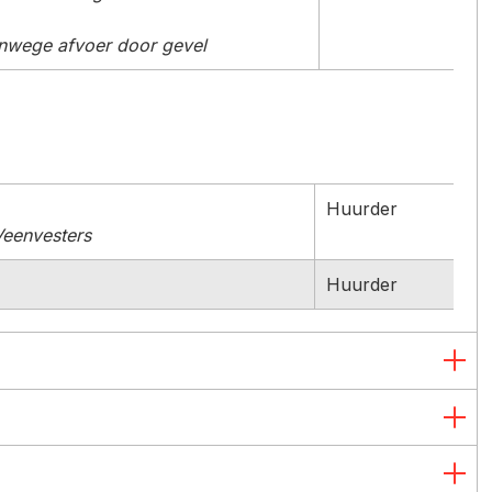
anwege afvoer door gevel
Huurder
 Veenvesters
Huurder