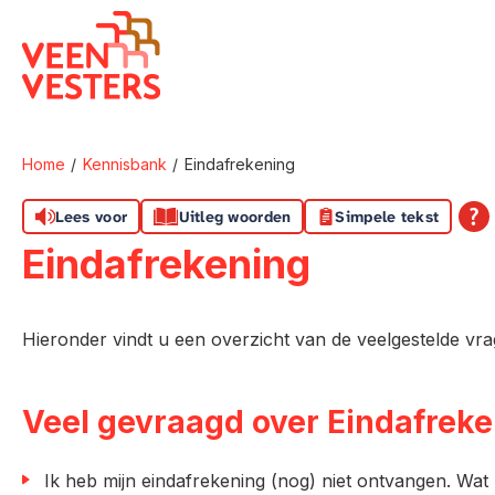
Naar de homepage
Home
Kennisbank
Eindafrekening
Naar hoofdinhoud
Naar hoofdnavigatiemenu
Naar zoeken
Lees voor
Uitleg woorden
Simpele tekst
Eindafrekening
Hieronder vindt u een overzicht van de veelgestelde vra
Veel gevraagd over Eindafrek
Ik heb mijn eindafrekening (nog) niet ontvangen. Wat