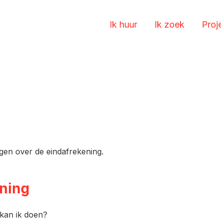
Ik huur
Ik zoek
Proj
gen over de eindafrekening.
ening
 kan ik doen?