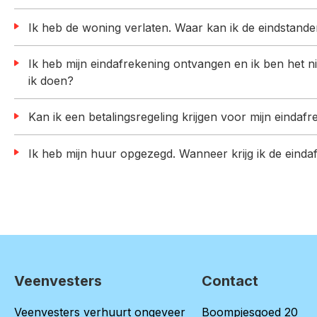
Ik heb de woning verlaten. Waar kan ik de eindstand
Ik heb mijn eindafrekening ontvangen en ik ben het niet eens met het bedrag wat ik moet betalen. Wat kan
ik doen?
Kan ik een betalingsregeling krijgen voor mijn eindaf
Ik heb mijn huur opgezegd. Wanneer krijg ik de einda
Veenvesters
Contact
Contactinformatie
Veenvesters verhuurt ongeveer
Boompjesgoed 20