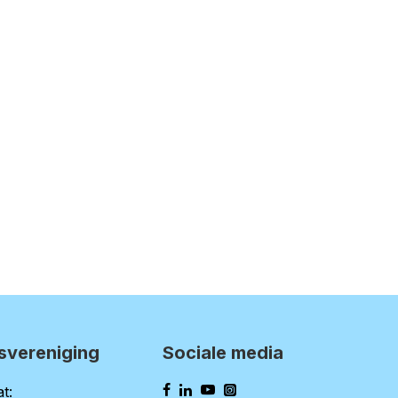
svereniging
Sociale media
t: