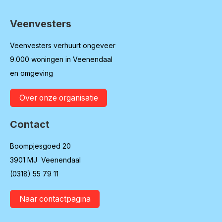
Veenvesters
Contactinformatie
Veenvesters verhuurt ongeveer
9.000 woningen in Veenendaal
en omgeving
Over onze organisatie
Contact
Boompjesgoed 20
3901 MJ Veenendaal
(0318) 55 79 11
Naar contactpagina