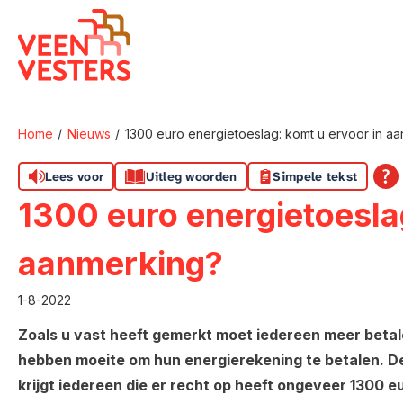
Naar de homepage
Home
Nieuws
1300 euro energietoeslag: komt u ervoor in a
Naar hoofdinhoud
Naar hoofdnavigatiemenu
Naar zoeken
Lees voor
Uitleg woorden
Simpele tekst
1300 euro energietoesla
aanmerking?
1-8-2022
Zoals u vast heeft gemerkt moet iedereen meer betal
hebben moeite om hun energierekening te betalen. D
krijgt iedereen die er recht op heeft ongeveer 1300 eur