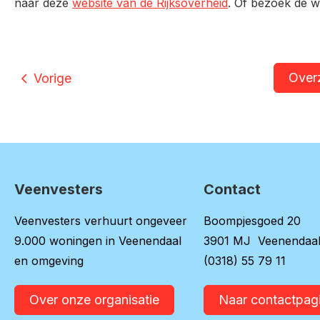
naar deze
website van de Rijksoverheid
. Of bezoek de 
Over
Vorige
Veenvesters
Contact
Contactinformatie
Veenvesters verhuurt ongeveer
Boompjesgoed 20
9.000 woningen in Veenendaal
3901 MJ Veenendaa
en omgeving
(0318) 55 79 11
Over onze organisatie
Naar contactpag