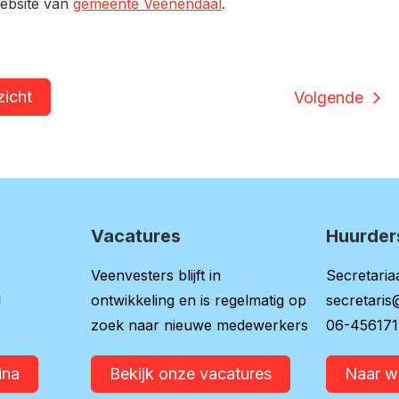
website van
gemeente Veenendaal
.
zicht
Volgende
Vacatures
Huurder
Veenvesters blijft in
Secretariaa
l
ontwikkeling en is regelmatig op
secretaris
zoek naar nieuwe medewerkers
06-45617
ina
Bekijk onze vacatures
Naar 