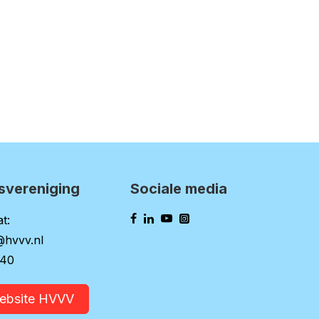
svereniging
Sociale media
t:
@hvvv.nl
140
website HVVV