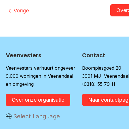
Over
Vorige
Veenvesters
Contact
Contactinformatie
Veenvesters verhuurt ongeveer
Boompjesgoed 20
9.000 woningen in Veenendaal
3901 MJ Veenendaa
en omgeving
(0318) 55 79 11
Over onze organisatie
Naar contactpag
Vertaal deze pagina
Select Language