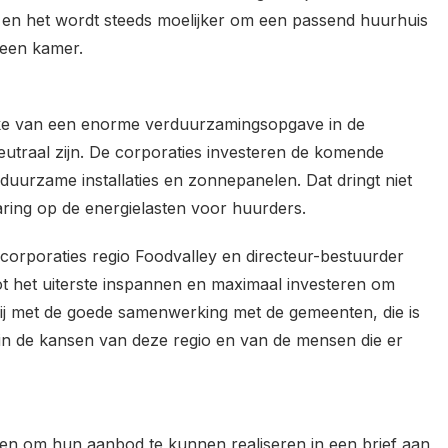
n en het wordt steeds moelijker om een passend huurhuis
 een kamer.
ake van een enorme verduurzamingsopgave in de
utraal zijn. De corporaties investeren de komende
 duurzame installaties en zonnepanelen. Dat dringt niet
aring op de energielasten voor huurders.
orporaties regio Foodvalley en directeur-bestuurder
t het uiterste inspannen en maximaal investeren om
blij met de goede samenwerking met de gemeenten, die is
 in de kansen van deze regio en van de mensen die er
en om hun aanbod te kunnen realiseren in een brief aan