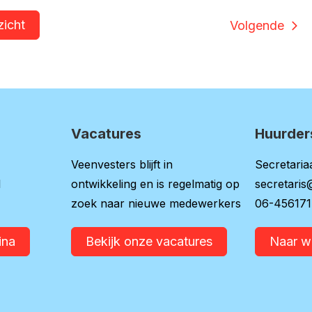
zicht
Volgende
Vacatures
Huurder
Veenvesters blijft in
Secretariaa
l
ontwikkeling en is regelmatig op
secretaris
zoek naar nieuwe medewerkers
06-45617
ina
Bekijk onze vacatures
Naar 