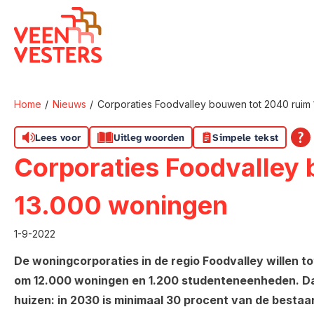
Naar de homepage
Home
Nieuws
Corporaties Foodvalley bouwen tot 2040 ruim
Naar hoofdinhoud
Naar hoofdnavigatiemenu
Naar zoeken
Lees voor
Uitleg woorden
Simpele tekst
Corporaties Foodvalley
13.000 woningen
1-9-2022
De woningcorporaties in de regio Foodvalley willen to
om 12.000 woningen en 1.200 studenteneenheden. D
huizen: in 2030 is minimaal 30 procent van de besta