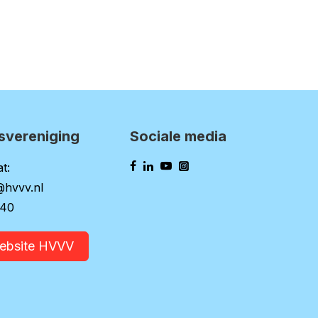
svereniging
Sociale media
t:
@hvvv.nl
140
website HVVV