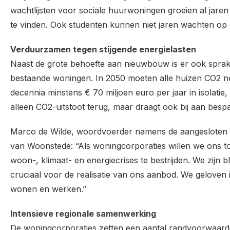
wachtlijsten voor sociale huurwoningen groeien al jare
te vinden. Ook studenten kunnen niet jaren wachten op
Verduurzamen tegen stijgende energielasten
Naast de grote behoefte aan nieuwbouw is er ook spr
bestaande woningen. In 2050 moeten alle huizen CO2 ne
decennia minstens € 70 miljoen euro per jaar in isolatie,
alleen CO2-uitstoot terug, maar draagt ook bij aan besp
Marco de Wilde, woordvoerder namens de aangesloten c
van Woonstede: “Als woningcorporaties willen we ons to
woon-, klimaat- en energiecrises te bestrijden. We zijn 
cruciaal voor de realisatie van ons aanbod. We geloven
wonen en werken.”
Intensieve regionale samenwerking
De woningcorporaties zetten een aantal randvoorwaard