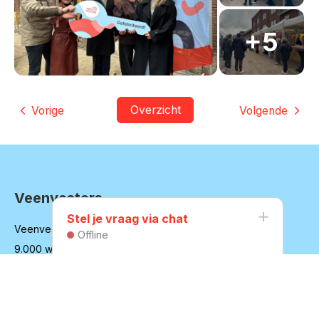
Overzicht
Vorige
Volgende
Veenvesters
Contactinformatie
Stel je vraag via chat
Veenvesters verhuurt ongeveer
Offline
9.000 woningen in Veenendaal
en omgeving
Over onze organisatie