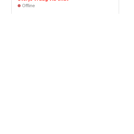
Offline
svereniging
Sociale media
t:
@hvvv.nl
140
website HVVV