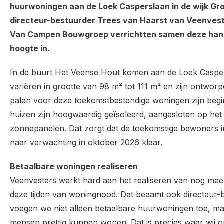
huurwoningen aan de Loek Casperslaan in de wijk G
directeur-bestuurder Trees van Haarst van Veenvest
Van Campen Bouwgroep verrichtten samen deze hand
hoogte in.
In de buurt Het Veense Hout komen aan de Loek Caspe
variëren in grootte van 98 m² tot 111 m² en zijn ontw
palen voor deze toekomstbestendige woningen zijn be
huizen zijn hoogwaardig geïsoleerd, aangesloten op he
zonnepanelen. Dat zorgt dat de toekomstige bewoners i
naar verwachting in oktober 2026 klaar.
Betaalbare woningen realiseren
Veenvesters werkt hard aan het realiseren van nog meer 
deze tijden van woningnood. Dat beaamt ook directeur-
voegen we niet alleen betaalbare huurwoningen toe, 
mensen prettig kunnen wonen. Dat is precies waar wij o