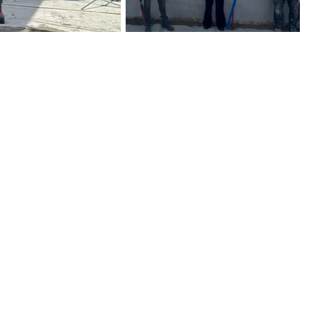
zicht
Volgende
Vacatures
Huurder
Veenvesters blijft in
Secretariaa
l
ontwikkeling en is regelmatig op
secretaris
zoek naar nieuwe medewerkers
06-45617
ina
Bekijk onze vacatures
Naar 