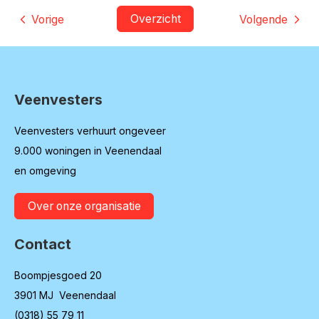
Overzicht
Vorige
Volgende
Veenvesters
Contactinformatie
Veenvesters verhuurt ongeveer
9.000 woningen in Veenendaal
en omgeving
Over onze organisatie
Contact
Boompjesgoed 20
3901 MJ Veenendaal
(0318) 55 79 11