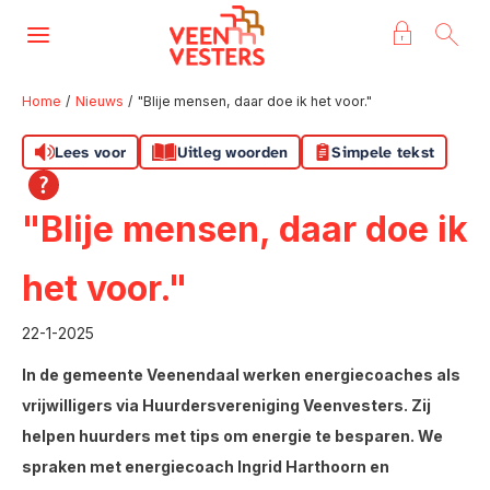
Naar de homepage
Ga naar Hoofd
Home
Nieuws
"Blije mensen, daar doe ik het voor."
Lees voor
Uitleg woorden
Simpele tekst
Naar hoofdinhoud
Naar hoofdnavigatiemenu
Naar zoeken
"Blije mensen, daar doe ik
het voor."
22-1-2025
In de gemeente Veenendaal werken energiecoaches als
vrijwilligers via Huurdersvereniging Veenvesters. Zij
helpen huurders met tips om energie te besparen. We
spraken met energiecoach Ingrid Harthoorn en