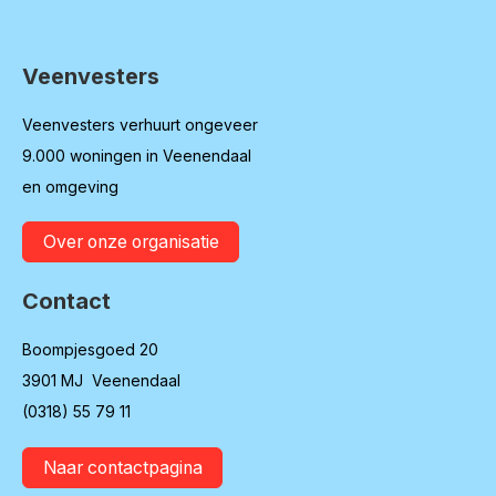
Veenvesters
Contactinformatie
Veenvesters verhuurt ongeveer
9.000 woningen in Veenendaal
en omgeving
Over onze organisatie
Contact
Boompjesgoed 20
3901 MJ Veenendaal
(0318) 55 79 11
Naar contactpagina