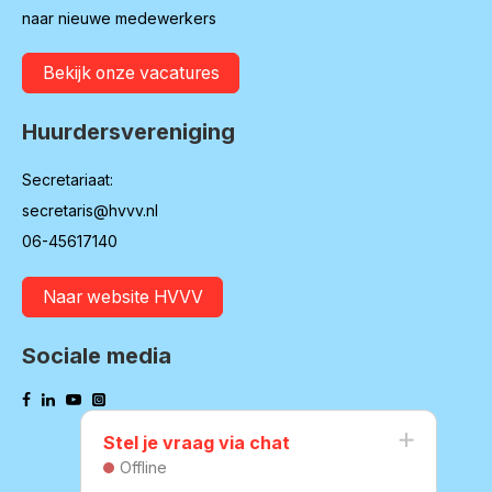
naar nieuwe medewerkers
Bekijk onze vacatures
Huurdersvereniging
Secretariaat:
secretaris@hvvv.nl
06-45617140
Naar website HVVV
Sociale media
Stel je vraag via chat
Offline