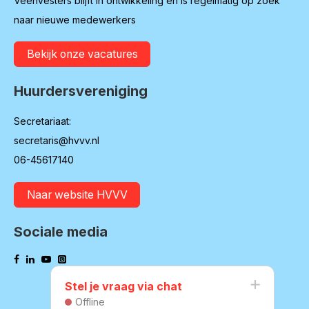
Veenvesters blijft in ontwikkeling en is regelmatig op zoek
naar nieuwe medewerkers
Bekijk onze vacatures
Huurdersvereniging
Secretariaat:
secretaris@hvvv.nl
06-45617140
Naar website HVVV
Sociale media
Stel je vraag via chat
Offline