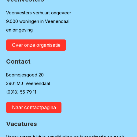
Contactinformatie
Veenvesters verhuurt ongeveer
9.000 woningen in Veenendaal
en omgeving
Over onze organisatie
Contact
Boompjesgoed 20
3901 MJ Veenendaal
(0318) 55 79 11
Naar contactpagina
Vacatures