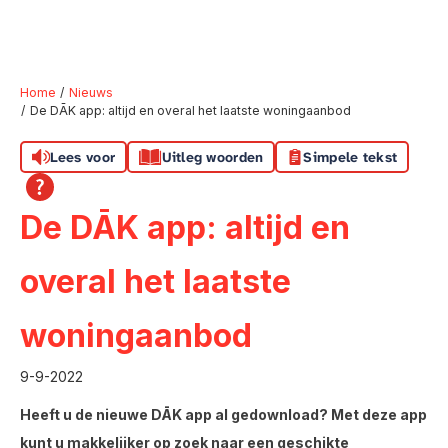
Home
Nieuws
De DĀK app: altijd en overal het laatste woningaanbod
Naar hoofdinhoud
Naar hoofdnavigatiemenu
Naar zoeken
Lees voor
Uitleg woorden
Simpele tekst
De DĀK app: altijd en
overal het laatste
woningaanbod
9-9-2022
Heeft u de nieuwe DĀK app al gedownload? Met deze app
kunt u makkelijker op zoek naar een geschikte