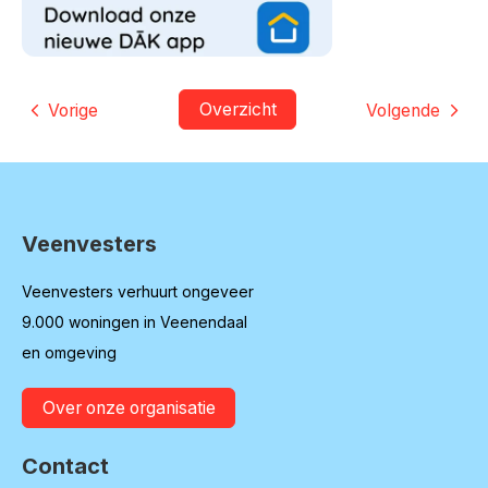
Overzicht
Vorige
Volgende
Veenvesters
Contactinformatie
Veenvesters verhuurt ongeveer
9.000 woningen in Veenendaal
en omgeving
Over onze organisatie
Contact