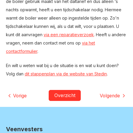
de boiler gebruik maakt van het daltarief en dus alleen ‘s
nachts opwarmt, heeft u een tijdschakelaar nodig. Hiermee
warmt de boiler weer alleen op ingestelde tijden op.
Zo'n
tijdschakelaar kunnen wij, als u dat wilt, voor u plaatsen. U
kunt dit aanvragen
via een reparatieverzoek
. Heeft u andere
vragen, neem dan contact met ons op
via het
contactformulier
.
En wilt u weten wat bij u de situatie is en wat u kunt doen?
Volg dan
dit stappenplan via de website van Stedin
.
Overzicht
Vorige
Volgende
Veenvesters
Contactinformatie