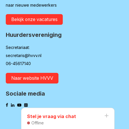
naar nieuwe medewerkers
Bekijk onze vacatures
Huurdersvereniging
Secretariaat:
secretaris@hvvv.nl
06-45617140
Naar website HVVV
Sociale media
Stel je vraag via chat
Offline