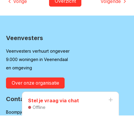
Overzicht
Vorige
Volgende
Veenvesters
Contactinformatie
Veenvesters verhuurt ongeveer
9.000 woningen in Veenendaal
en omgeving
Over onze organisatie
Contact
Stel je vraag via chat
Offline
Boompjesgoed 20
3901 MJ Veenendaal
(0318) 55 79 11