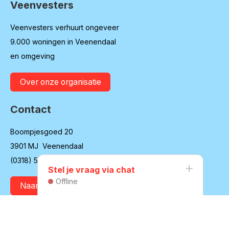
Veenvesters
Contactinformatie
Veenvesters verhuurt ongeveer
9.000 woningen in Veenendaal
en omgeving
Over onze organisatie
Contact
Boompjesgoed 20
3901 MJ Veenendaal
(0318) 55 79 11
Stel je vraag via chat
Offline
Naar contactpagina
Vacatures