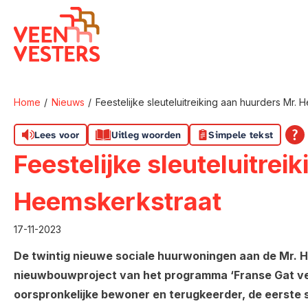
Naar de homepage
Home
Nieuws
Feestelijke sleuteluitreiking aan huurders Mr.
Naar hoofdinhoud
Naar hoofdnavigatiemenu
Naar zoeken
Lees voor
Uitleg woorden
Simpele tekst
Feestelijke sleuteluitrei
Heemskerkstraat
17-11-2023
De twintig nieuwe sociale huurwoningen aan de Mr. Hee
nieuwbouwproject van het programma ‘Franse Gat ver
oorspronkelijke bewoner en terugkeerder, de eerste s