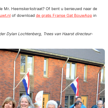
de Mr. Heemskerkstraat? Of bent u benieuwd naar de
uwt.nl
of download
de gratis Franse Gat BouwApp
in
der Dylan Lochtenberg, Trees van Haarst directeur-