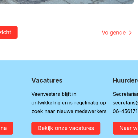
zicht
Volgende
Vacatures
Huurder
Veenvesters blijft in
Secretariaa
l
ontwikkeling en is regelmatig op
secretaris
zoek naar nieuwe medewerkers
06-45617
ina
Bekijk onze vacatures
Naar 