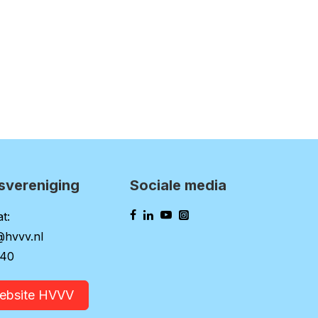
svereniging
Sociale media
t:
@hvvv.nl
140
website HVVV