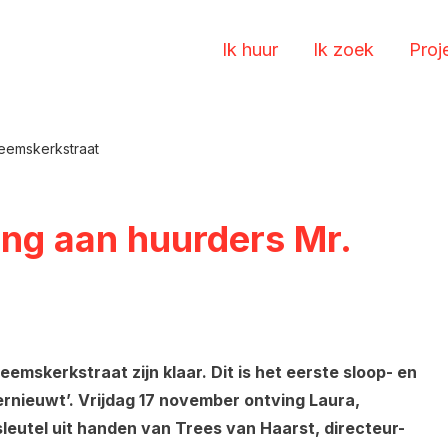
Ik huur
Ik zoek
Proj
 Heemskerkstraat
king aan huurders Mr.
mskerkstraat zijn klaar. Dit is het eerste sloop- en
nieuwt’. Vrijdag 17 november ontving Laura,
leutel uit handen van Trees van Haarst, directeur-