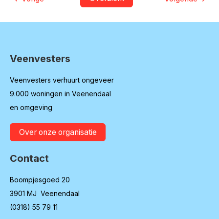
Veenvesters
Contactinformatie
Veenvesters verhuurt ongeveer
9.000 woningen in Veenendaal
en omgeving
Over onze organisatie
Contact
Boompjesgoed 20
3901 MJ Veenendaal
(0318) 55 79 11