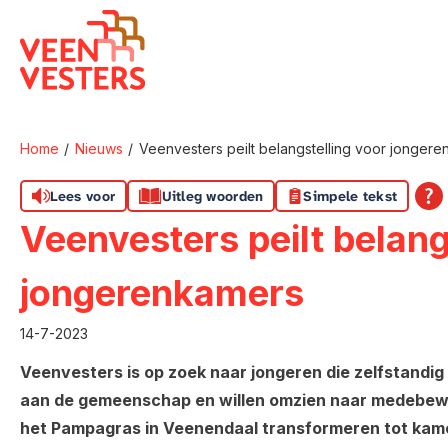
Naar de homepage
Home
Nieuws
Veenvesters peilt belangstelling voor jonger
Naar hoofdinhoud
Naar hoofdnavigatiemenu
Naar zoeken
Lees voor
Uitleg woorden
Simpele tekst
Veenvesters peilt belang
jongerenkamers
14-7-2023
Veenvesters is op zoek naar jongeren die zelfstandig 
aan de gemeenschap en willen omzien naar medebew
het Pampagras in Veenendaal transformeren tot kame