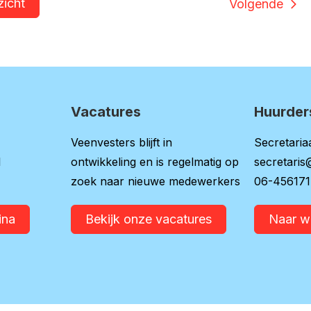
zicht
Volgende
Vacatures
Huurder
Veenvesters blijft in
Secretariaa
l
ontwikkeling en is regelmatig op
secretaris
zoek naar nieuwe medewerkers
06-45617
ina
Bekijk onze vacatures
Naar 