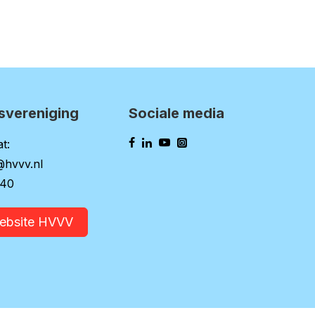
svereniging
Sociale media
t:
@hvvv.nl
140
website HVVV