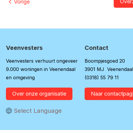
Over
Vorige
Veenvesters
Contact
Contactinformatie
Veenvesters verhuurt ongeveer
Boompjesgoed 20
9.000 woningen in Veenendaal
3901 MJ Veenendaa
en omgeving
(0318) 55 79 11
Over onze organisatie
Naar contactpag
Vertaal deze pagina
Select Language