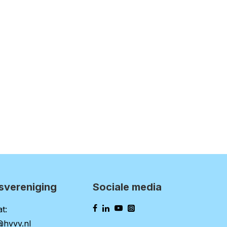
svereniging
Sociale media
t:
@hvvv.nl