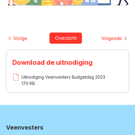
Overzicht
Vorige
Volgende
Download de uitnodiging
Uitnodiging Veenvesters Budgetdag 2023
170 KB
Veenvesters
Contactinformatie