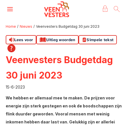
Naar de homepage
Ga naar Hoofd
Home
Nieuws
Veenvesters Budgetdag 30 juni 2023
Lees voor
Uitleg woorden
Simpele tekst
Naar hoofdinhoud
Naar hoofdnavigatiemenu
Naar zoeken
Veenvesters Budgetdag
30 juni 2023
15-6-2023
We hebben er allemaal mee te maken. De prijzen voor
energie zijn sterk gestegen en ook de boodschappen zijn
flink duurder geworden. Vooral mensen met weinig
inkomen hebben daar last van. Gelukkig zijn er allerlei