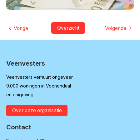
Overzicht
Vorige
Volgende
Veenvesters
Contactinformatie
Veenvesters verhuurt ongeveer
9.000 woningen in Veenendaal
en omgeving
Over onze organisatie
Contact