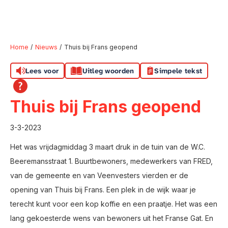
Home
Nieuws
Thuis bij Frans geopend
Lees voor
Uitleg woorden
Simpele tekst
Naar hoofdinhoud
Naar hoofdnavigatiemenu
Naar zoeken
Thuis bij Frans geopend
3-3-2023
Het was vrijdagmiddag 3 maart druk in de tuin van de W.C.
Beeremansstraat 1. Buurtbewoners, medewerkers van FRED,
van de gemeente en van Veenvesters vierden er de
opening van Thuis bij Frans. Een plek in de wijk waar je
terecht kunt voor een kop koffie en een praatje. Het was een
lang gekoesterde wens van bewoners uit het Franse Gat. En