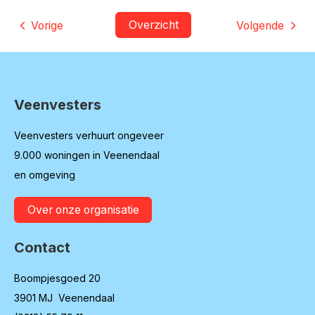
Overzicht
Vorige
Volgende
Veenvesters
Contactinformatie
Veenvesters verhuurt ongeveer
9.000 woningen in Veenendaal
en omgeving
Over onze organisatie
Contact
Boompjesgoed 20
3901 MJ Veenendaal